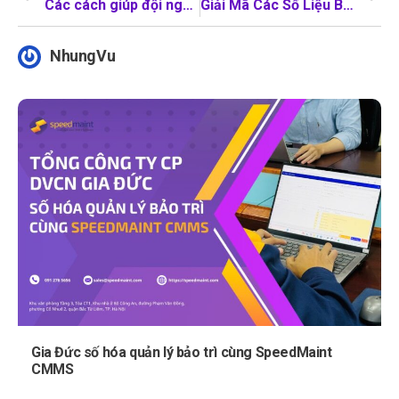
Các cách giúp đội ngũ kỹ thuật làm quen với CMMS bản Mobile
Giải Mã Các Số Liệu Bảo Trì Trong Phương Pháp Bảo Trì Có Kế Hoạch
NhungVu
Gia Đức số hóa quản lý bảo trì cùng SpeedMaint
CMMS