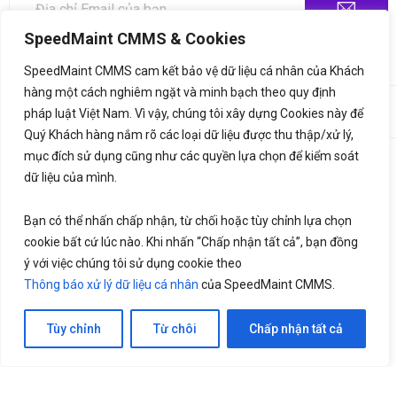
SpeedMaint CMMS & Cookies
SpeedMaint CMMS cam kết bảo vệ dữ liệu cá nhân của Khách
hàng một cách nghiêm ngặt và minh bạch theo quy định
©2020,
SpeedMaint.com
. All Rights Reserved. Thiết kế bởi
♥
pháp luật Việt Nam. Vì vậy, chúng tôi xây dựng Cookies này để
LetsGrow.vn
Quý Khách hàng nắm rõ các loại dữ liệu được thu thập/xử lý,
mục đích sử dụng cũng như các quyền lựa chọn để kiểm soát
Thông báo xử lý dữ liệu cá nhân
Bảng giá
dữ liệu của mình.
Liên hệ
Bạn có thể nhấn chấp nhận, từ chối hoặc tùy chỉnh lựa chọn
cookie bất cứ lúc nào. Khi nhấn “Chấp nhận tất cả”, bạn đồng
ý với việc chúng tôi sử dụng cookie theo
Thông báo xử lý dữ liệu cá nhân
của SpeedMaint CMMS.
Tùy chỉnh
Từ chôi
Chấp nhận tất cả