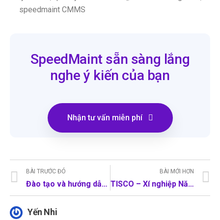
speedmaint CMMS
SpeedMaint sẵn sàng lắng
nghe ý kiến của bạn
Nhận tư vấn miễn phí
BÀI TRƯỚC ĐÓ
BÀI MỚI HƠN
Đào tạo và hướng dẫn sử dụng SpeedMaint CMMS tại Công ty CP Gang Thép Thái Nguyên – Xí nghiệp Năng lượng
TISCO – Xí nghiệp Năng lượng từng bước số hóa quản lý bảo trì cùng SpeedMaint CMMS
Yến Nhi