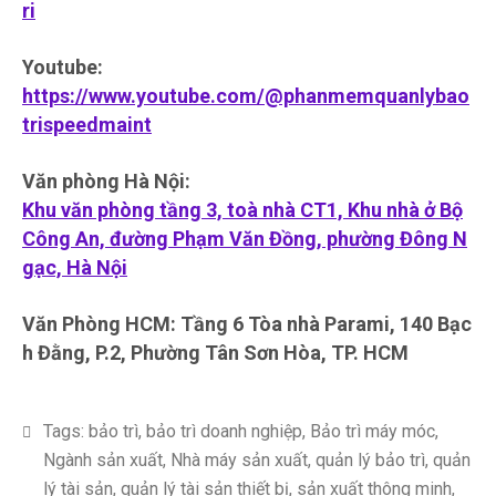
ri
Youtube:
https://www.youtube.com/@phanmemquanlybao
trispeedmaint
Văn phòng Hà Nội:
Khu văn phòng tầng 3, toà nhà CT1, Khu nhà ở Bộ
Công An, đường Phạm Văn Đồng, phường Đông N
gạc, Hà Nội
Văn Phòng HCM: Tầng 6 Tòa nhà Parami, 140 Bạc
h Đằng, P.2, Phường Tân Sơn Hòa, TP. HCM
Tags:
bảo trì
,
bảo trì doanh nghiệp
,
Bảo trì máy móc
,
Ngành sản xuất
,
Nhà máy sản xuất
,
quản lý bảo trì
,
quản
lý tài sản
,
quản lý tài sản thiết bị
,
sản xuất thông minh
,