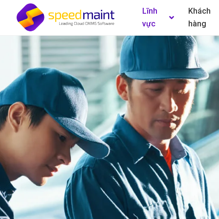
Lĩnh
Khách
vực
hàng