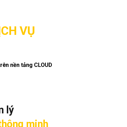
ỊCH VỤ
rên nền tảng CLOUD
 lý
ị thông minh