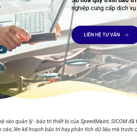
Số hóa quy trình bảo tr
nghiệp cung cấp dịch vụ 
LIÊN HỆ TƯ VẤN
 vào quản lý - bảo trì thiết bị của SpeedMaint, SICOM đã
cáo, lên kế hoạch bảo trì hay phân tích dữ liệu mà trước 