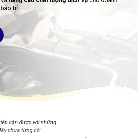
ì
và
nâng cao chất lượng dịch vụ
cho doanh
bảo trì
 tiếp cận được với những
đây chưa từng có"