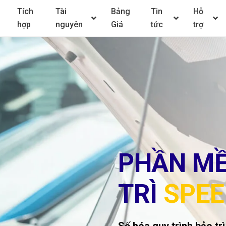
Tích
Tài
Bảng
Tin
Hỗ
hợp
nguyên
Giá
tức
trợ
PHẦN MỀ
TRÌ
SPE