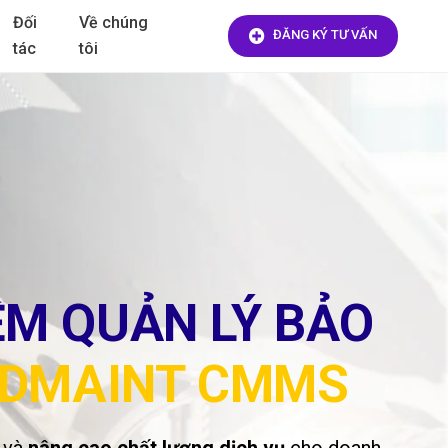
Đối
Về chúng
ĐĂNG KÝ TƯ VẤN
tác
tôi
M QUẢN LÝ BẢO
EDMAINT CMMS