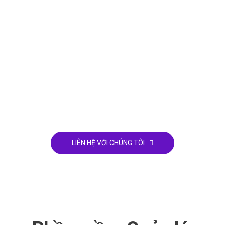
Bạn đang quan tâm đến SpeedMaint
Cloud CMMS? Chúng tôi sẵn sàng
lắng nghe từ bạn
LIÊN HỆ VỚI CHÚNG TÔI