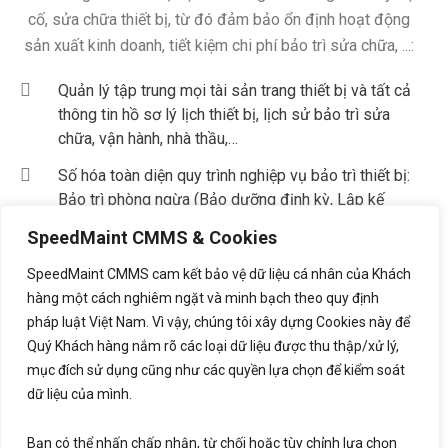
cố, sửa chữa thiết bị, từ đó đảm bảo ổn định hoạt động
sản xuất kinh doanh, tiết kiệm chi phí bảo trì sửa chữa, ...:
Quản lý tập trung mọi tài sản trang thiết bị và tất cả
thông tin hồ sơ lý lịch thiết bị, lịch sử bảo trì sửa
chữa, vận hành, nhà thầu,…
Số hóa toàn diện quy trình nghiệp vụ bảo trì thiết bị:
Bảo trì phòng ngừa (Bảo dưỡng định kỳ, Lập kế
hoạch bảo trì định kỳ); Bảo trì khắc phục (Kiểm tra
SpeedMaint CMMS & Cookies
kiểm định thiết bị, Gửi yêu cầu bảo trì sự cố,...); Công
việc bảo trì (giao việc, thực hiện báo cáo kết quả,
SpeedMaint CMMS cam kết bảo vệ dữ liệu cá nhân của Khách
trao đổi đánh giá kết quả)
hàng một cách nghiêm ngặt và minh bạch theo quy định
pháp luật Việt Nam. Vì vậy, chúng tôi xây dựng Cookies này để
Số hóa các nghiệp vụ liên quan đến Công việc bảo
Quý Khách hàng nắm rõ các loại dữ liệu được thu thập/xử lý,
trì: Quản lý kho vật tư phụ tùng bảo trì, Quản lý mua
mục đích sử dụng cũng như các quyền lựa chọn để kiểm soát
sắm vật tư phục vụ bảo trì, Quản lý ngân sách bảo
dữ liệu của mình.
trì
Bạn có thể nhấn chấp nhận, từ chối hoặc tùy chỉnh lựa chọn