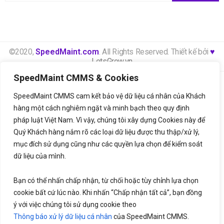
©2020,
SpeedMaint.com
. All Rights Reserved. Thiết kế bởi
♥
LetsGrow.vn
SpeedMaint CMMS & Cookies
Thông báo xử lý dữ liệu cá nhân
Bảng giá
SpeedMaint CMMS cam kết bảo vệ dữ liệu cá nhân của Khách
Liên hệ
hàng một cách nghiêm ngặt và minh bạch theo quy định
pháp luật Việt Nam. Vì vậy, chúng tôi xây dựng Cookies này để
Quý Khách hàng nắm rõ các loại dữ liệu được thu thập/xử lý,
mục đích sử dụng cũng như các quyền lựa chọn để kiểm soát
dữ liệu của mình.
Bạn có thể nhấn chấp nhận, từ chối hoặc tùy chỉnh lựa chọn
cookie bất cứ lúc nào. Khi nhấn “Chấp nhận tất cả”, bạn đồng
ý với việc chúng tôi sử dụng cookie theo
Thông báo xử lý dữ liệu cá nhân
của SpeedMaint CMMS.