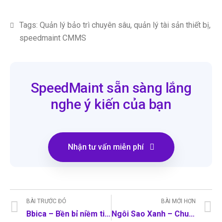
Tags:
Quản lý bảo trì chuyên sâu
,
quản lý tài sản thiết bị
,
speedmaint CMMS
SpeedMaint sẵn sàng lắng
nghe ý kiến của bạn
Nhận tư vấn miễn phí
BÀI TRƯỚC ĐÓ
BÀI MỚI HƠN
Bbica – Bền bỉ niềm tin thương hiệu Việt
Ngôi Sao Xanh – Chuyển đổi số vì mục tiêu xanh