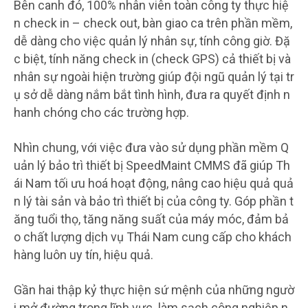
Bên canh đó, 100% nhân viên toàn công ty thực hiệ
n check in – check out, bàn giao ca trên phần mềm,
dễ dàng cho việc quản lý nhân sự, tính công giờ. Đặ
c biệt, tính năng check in (check GPS) cả thiết bị và
nhân sự ngoài hiện trường giúp đội ngũ quản lý tại tr
ụ sở dễ dàng nắm bắt tình hình, đưa ra quyết định n
hanh chóng cho các trường hợp.
Nhìn chung, với việc đưa vào sử dụng phần mềm Q
uản lý bảo trì thiết bị SpeedMaint CMMS đã giúp Th
ái Nam tối ưu hoá hoạt động, nâng cao hiệu quả quả
n lý tài sản và bảo trì thiết bị của công ty. Góp phần t
ăng tuổi thọ, tăng năng suất của máy móc, đảm bả
o chất lượng dịch vụ Thái Nam cung cấp cho khách
hàng luôn uy tín, hiệu quả.
Gần hai thập kỷ thực hiện sứ mệnh của những ngườ
i mở đường trong lĩnh vực làm sạch công nghiệp n