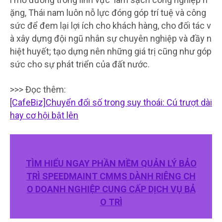
ặng, Thái nam luôn nỗ lực đóng góp trí tuệ và công
sức để đem lại lợi ích cho khách hàng, cho đối tác v
à xây dựng đội ngũ nhân sự chuyên nghiệp và đầy n
hiệt huyết; tạo dựng nên những giá trị cũng như góp
sức cho sự phát triển của đất nước.
>>> Đọc thêm:
[CafeBiz]Chuyển đổi số trong suy thoái: Cú trượt dài
hay cơ hội bật lên
TÌM HIỂU NGAY PHẦN MỀM QUẢN LÝ BẢO
TRÌ SPEEDMAINT CMMS DÀNH RIÊNG CH
O DOANH NGHIỆP CUNG CẤP DỊCH VỤ BẢ
O TRÌ