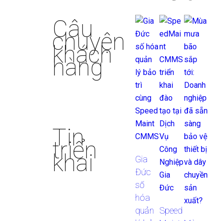
Câu
chuyện
khách
hàng
Tin
triển
khai
Gia
Đức
số
hóa
quản
Speed