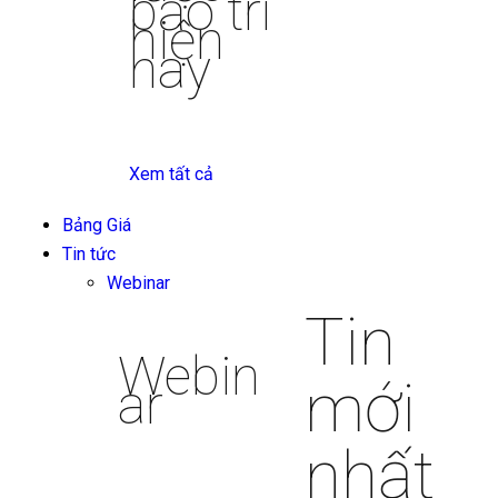
bảo trì
hiện
nay
Xem tất cả
Bảng Giá
Tin tức
Webinar
Tin
Webin
mới
ar
nhất