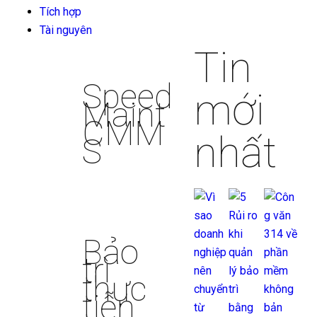
Tích hợp
Tài nguyên
Tin
Speed
mới
Maint
CMM
nhất
S
Bảo
trì
thực
tiễn