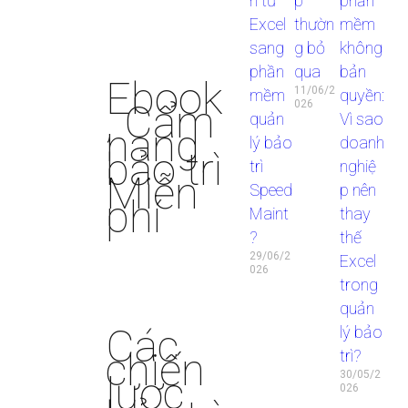
n từ
p
phần
Excel
thườn
mềm
sang
g bỏ
không
phần
qua
bản
Ebook
11/06/2
mềm
quyền:
, Cẩm
026
quản
Vì sao
nang
lý bảo
doanh
bảo trì
trì
nghiệ
Miễn
Speed
p nên
phí
Maint
thay
?
thế
29/06/2
Excel
026
trong
quản
Các
lý bảo
chiến
trì?
lược
30/05/2
026