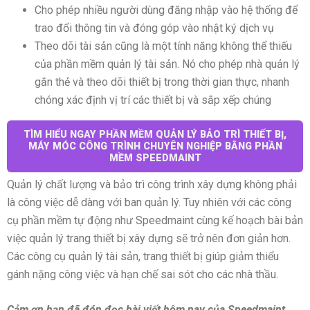
Cho phép nhiều người dùng đăng nhập vào hệ thống để
trao đổi thông tin và đóng góp vào nhật ký dịch vụ
Theo dõi tài sản cũng là một tính năng không thể thiếu
của phần mềm quản lý tài sản. Nó cho phép nhà quản lý
gắn thẻ và theo dõi thiết bị trong thời gian thực, nhanh
chóng xác định vị trí các thiết bị và sắp xếp chúng
TÌM HIỂU NGAY PHẦN MỀM QUẢN LÝ BẢO TRÌ THIẾT BỊ,
MÁY MÓC CÔNG TRÌNH CHUYÊN NGHIỆP BẰNG PHẦN
MỀM SPEEDMAINT
Quản lý chất lượng và bảo trì công trình xây dựng không phải
là công việc dễ dàng với ban quản lý. Tuy nhiên với các công
cụ phần mềm tự động như Speedmaint cùng kế hoạch bài bản
việc quản lý trang thiết bị xây dựng sẽ trở nên đơn giản hơn.
Các công cụ quản lý tài sản, trang thiết bị giúp giảm thiểu
gánh nặng công việc và hạn chế sai sót cho các nhà thầu.
C
ảm
ơn b
ạn
đã đón đ
ọc b
ài vi
ết h
ôm nay c
ủa Speedmaint.