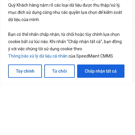
Quý Khách hàng nắm rõ các loại dữ liệu được thu thập/xử lý,
mục đích sử dụng cũng như các quyền lựa chọn để kiểm soát
dữ liệu của mình.
©2020,
SpeedMaint.com
. All Rights Reserved. Thiết kế bởi
♥
Bạn có thể nhấn chấp nhận, từ chối hoặc tùy chỉnh lựa chọn
LetsGrow.vn
cookie bất cứ lúc nào. Khi nhấn “Chấp nhận tất cả”, bạn đồng
ý với việc chúng tôi sử dụng cookie theo
Thông báo xử lý dữ liệu cá nhân
Bảng giá
Thông báo xử lý dữ liệu cá nhân
của SpeedMaint CMMS.
Liên hệ
Tùy chỉnh
Từ chôi
Chấp nhận tất cả