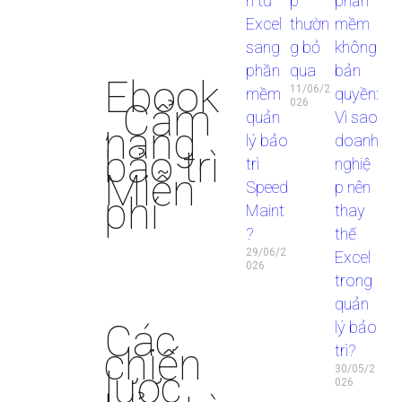
n từ
p
phần
Excel
thườn
mềm
sang
g bỏ
không
phần
qua
bản
Ebook
11/06/2
mềm
quyền:
, Cẩm
026
quản
Vì sao
nang
lý bảo
doanh
bảo trì
trì
nghiệ
Miễn
Speed
p nên
phí
Maint
thay
?
thế
29/06/2
Excel
026
trong
quản
Các
lý bảo
chiến
trì?
lược
30/05/2
026