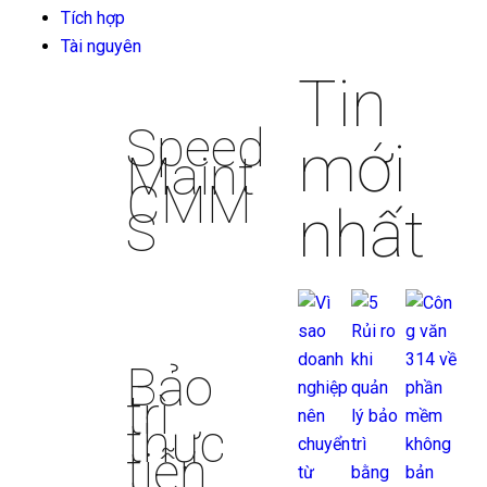
Tích hợp
Tài nguyên
Tin
Speed
mới
Maint
CMM
nhất
S
Bảo
trì
thực
tiễn