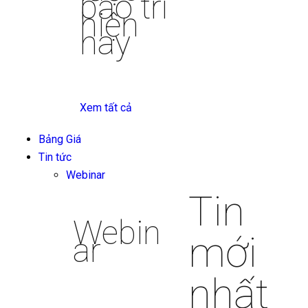
bảo trì
hiện
nay
Xem tất cả
Bảng Giá
Tin tức
Webinar
Tin
Webin
mới
ar
nhất