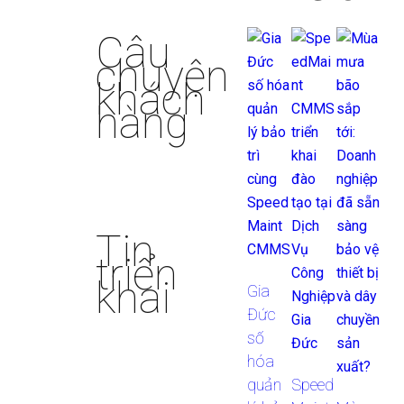
Câu
chuyện
khách
hàng
Tin
triển
khai
Gia
Đức
số
hóa
quản
Speed