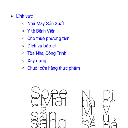
Lĩnh vực
Nhà Máy Sản Xuất
Y tế Bệnh Viện
Cho thuê phương tiện
Dịch vụ bảo trì
Tòa Nhà, Công Trình
Xây dựng
Chuỗi cửa hàng thực phẩm
Spee
N
Dị
dMai
hà
ch
nt
M
V
sẵn
áy
ụ
sàng
Sả
Bả