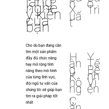
lắng
n
o
nghe
X
Trì
ý kiến
uấ
của
t
bạn
Cho dù bạn đang cần
tìm một sản phẩm
H
Y
đầy đủ chức năng
àn
Tế
hay mở rộng tính
g
Bệ
năng theo mô hình
K
nh
của từng lĩnh vực,
hô
Vi
đội ngũ tư vấn của
ng
ện
chúng tôi sẽ giúp bạn
,
tìm ra giải pháp tốt
C
nhất
ản