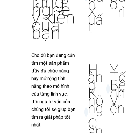
lắng
n
o
nghe
X
Trì
ý kiến
uấ
của
t
bạn
Cho dù bạn đang cần
tìm một sản phẩm
H
Y
đầy đủ chức năng
àn
Tế
hay mở rộng tính
g
Bệ
năng theo mô hình
K
nh
của từng lĩnh vực,
hô
Vi
đội ngũ tư vấn của
ng
ện
chúng tôi sẽ giúp bạn
,
tìm ra giải pháp tốt
C
nhất
ản