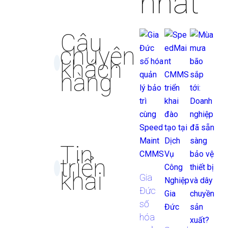
nhất
Câu
chuyện
khách
hàng
Tin
triển
khai
Gia
Đức
số
hóa