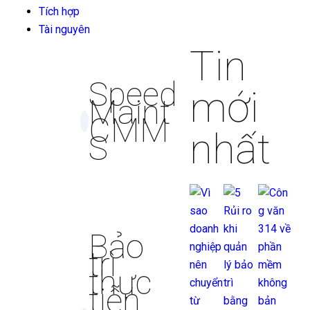
Tích hợp
Tài nguyên
Tin
Speed
mới
Maint
CMM
nhất
S
Bảo
trì
thực
tiễn