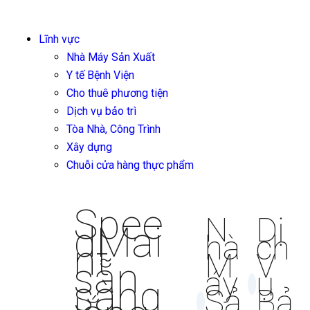
Lĩnh vực
Nhà Máy Sản Xuất
Y tế Bệnh Viện
Cho thuê phương tiện
Dịch vụ bảo trì
Tòa Nhà, Công Trình
Xây dựng
Chuỗi cửa hàng thực phẩm
Spee
N
Dị
dMai
hà
ch
nt
M
V
sẵn
áy
ụ
sàng
Sả
Bả