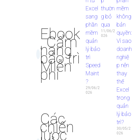
n từ
p
phần
Excel
thườn
mềm
sang
g bỏ
không
phần
qua
bản
Ebook
11/06/2
mềm
quyền:
, Cẩm
026
quản
Vì sao
nang
lý bảo
doanh
bảo trì
trì
nghiệ
Miễn
Speed
p nên
phí
Maint
thay
?
thế
29/06/2
Excel
026
trong
quản
Các
lý bảo
chiến
trì?
lược
30/05/2
026