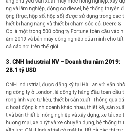
ãng chủ yếu sản xuất máy móc nông nghiệp, xây dự
ng và lâm nghiệp, động cơ diesel, hệ thống truyền đ
ộng (trục, hộp số, hộp số) được sử dụng trong các t
hiết bị hạng nặng và thiết bị chăm sóc cỏ. Deere &
Co là một trong 500 công ty Fortune toàn cầu vào n
ăm 2019 và bán máy công nghiệp của mình cho tất
cả các nơi trên thế giới.
3. CNH Industrial NV – Doanh thu năm 2019:
28.1 tỷ USD
CNH Industrial, được đăng ký tại Hà Lan với văn phò
ng công ty ở London, là công ty hàng đầu toàn cầu t
rong lĩnh vực tư liệu, thiết bị sản xuất. Thông qua cá
c hoạt động kinh doanh khác nhau, thiết kế, sản xuấ
t và bán thiết bị nông nghiệp và xây dựng, xe tải, xe t
hương mại, xe buýt và xe chuyên dụng, hệ thống tru
yền lực. CNH Industrial có mặt tại tất cả các thị trư