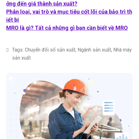
ởng đến giá thành sản xuất?
Phân loại, vai trò và mục tiêu cốt lõi của bảo trì th
iết bị
MRO là gì? Tất cả những gì bạn cần biết về MRO
Tags:
Chuyển đổi số sản xuất
,
Ngành sản xuất
,
Nhà máy
sản xuất