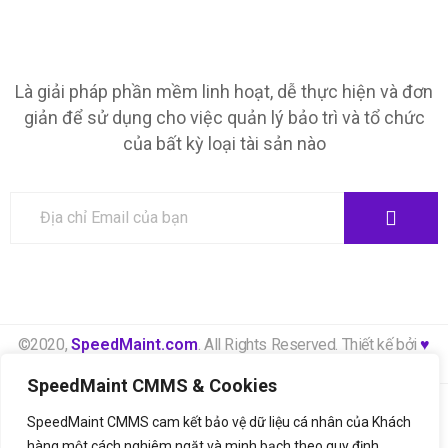
Là giải pháp phần mềm linh hoạt, dễ thực hiện và đơn
giản để sử dụng cho việc quản lý bảo trì và tổ chức
của bất kỳ loại tài sản nào
©2020,
SpeedMaint.com
. All Rights Reserved. Thiết kế bởi
♥
LetsGrow.vn
SpeedMaint CMMS & Cookies
Thông báo xử lý dữ liệu cá nhân
Bảng giá
SpeedMaint CMMS cam kết bảo vệ dữ liệu cá nhân của Khách
Liên hệ
hàng một cách nghiêm ngặt và minh bạch theo quy định