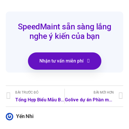
SpeedMaint sẵn sàng lắng
nghe ý kiến của bạn
Nhận tư vấn miễn phí
BÀI TRƯỚC ĐÓ
BÀI MỚI HƠN
Tổng Hợp Biểu Mẫu Bảo Trì Bảo Dưỡng Thiết Bị Sản Xuất
Golive dự án Phần mềm quản lý TBKT tại Tân Cảng Hải Phòng – Bước tiến trong chuyển đổi số vận hành cảng biển
Yến Nhi