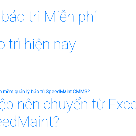
ảo trì Miễn phí
 trì hiện nay
iệp nên chuyển từ Ex
peedMaint?