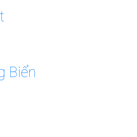
t
g Biển