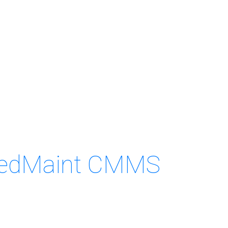
SpeedMaint CMMS