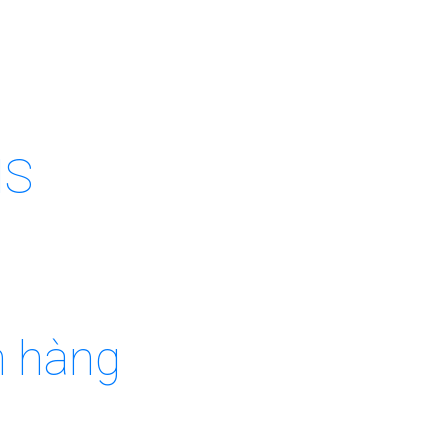
MS
h hàng