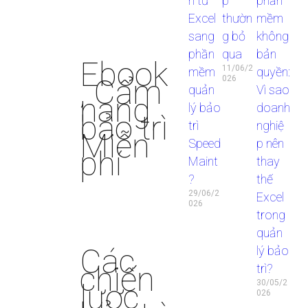
n từ
p
phần
Excel
thườn
mềm
sang
g bỏ
không
phần
qua
bản
Ebook
11/06/2
mềm
quyền:
, Cẩm
026
quản
Vì sao
nang
lý bảo
doanh
bảo trì
trì
nghiệ
Miễn
Speed
p nên
phí
Maint
thay
?
thế
29/06/2
Excel
026
trong
quản
Các
lý bảo
chiến
trì?
lược
30/05/2
026