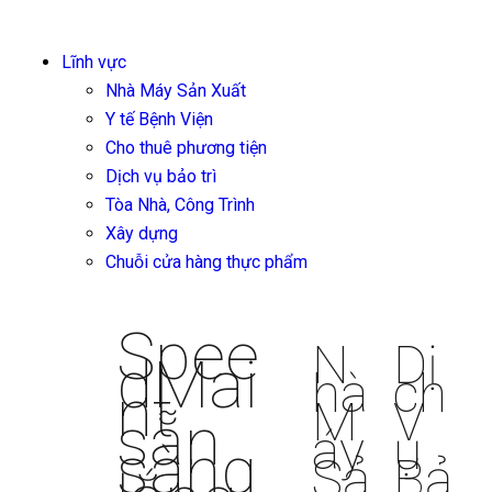
Lĩnh vực
Nhà Máy Sản Xuất
Y tế Bệnh Viện
Cho thuê phương tiện
Dịch vụ bảo trì
Tòa Nhà, Công Trình
Xây dựng
Chuỗi cửa hàng thực phẩm
Spee
N
Dị
dMai
hà
ch
nt
M
V
sẵn
áy
ụ
sàng
Sả
Bả