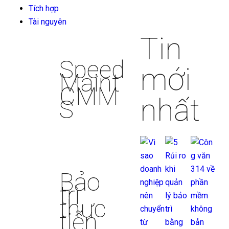
Tích hợp
Tài nguyên
Tin
Speed
mới
Maint
CMM
nhất
S
Bảo
trì
thực
tiễn