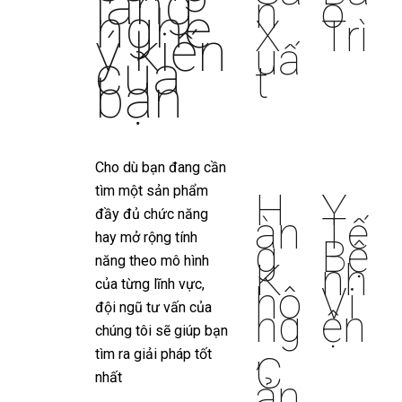
lắng
n
o
nghe
X
Trì
ý kiến
uấ
của
t
bạn
Cho dù bạn đang cần
tìm một sản phẩm
H
Y
đầy đủ chức năng
àn
Tế
hay mở rộng tính
g
Bệ
năng theo mô hình
K
nh
của từng lĩnh vực,
hô
Vi
đội ngũ tư vấn của
ng
ện
chúng tôi sẽ giúp bạn
,
tìm ra giải pháp tốt
C
nhất
ản