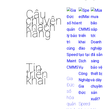
Câu
chuyện
khách
hàng
Tin
triển
khai
Gia
Đức
số
hóa
quản
Speed