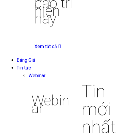
bảo trì
hiện
nay
Xem tất cả
Bảng Giá
Tin tức
Webinar
Tin
Webin
mới
ar
nhất