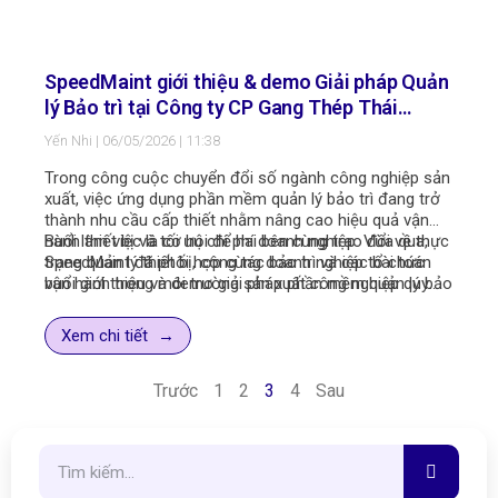
SpeedMaint giới thiệu & demo Giải pháp Quản
lý Bảo trì tại Công ty CP Gang Thép Thái
Nguyên – Xí nghiệp Năng lượng
Yến Nhi
06/05/2026
11:38
Trong công cuộc chuyển đổi số ngành công nghiệp sản
xuất, việc ứng dụng phần mềm quản lý bảo trì đang trở
thành nhu cầu cấp thiết nhằm nâng cao hiệu quả vận
hành thiết bị và tối ưu chi phí doanh nghiệp. Vừa qua,
Buổi làm việc là cơ hội để hai bên cùng trao đổi về thực
SpeedMaint đã phối hợp cùng doanh nghiệp tổ chức
trạng quản lý thiết bị, công tác bảo trì và các bài toán
buổi giới thiệu và demo giải pháp phần mềm quản lý bảo
vận hành trong môi trường sản xuất công nghiệp quy
trì SpeedMaint CMMS tại Công ty CP Gang thép Thái
mô lớn, đặc biệt đối với hệ thống năng lượng yêu cầu
Nguyên – Xí nghiệp Năng lượng.
tính ổn định, độ an toàn và độ sẵn sàng vận hành cao.
Xem chi tiết
Trước
1
2
3
4
Sau