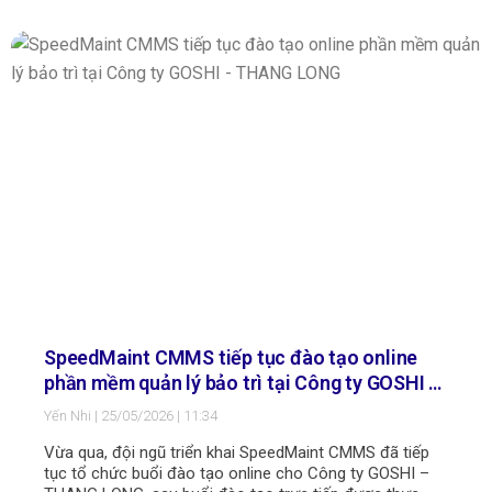
việc chuẩn hóa hệ thống phần mềm, dữ liệu và quy trình
quản lý nội bộ.
Đặc biệt với các nhà máy, khu công nghiệp và doanh
nghiệp sản xuất – nơi hoạt động bảo trì thiết bị đóng vai
trò sống còn. Nắm vững chỉ đạo chung của Chính phủ
và nhà nước, nhiều doanh nghiệp đang bắt đầu nhìn lại
một vấn đề tồn tại nhiều năm: “Liệu việc quản lý bảo trì
bằng Excel thủ công còn phù hợp trong bối cảnh vận
hành hiện đại?”
SpeedMaint CMMS tiếp tục đào tạo online
phần mềm quản lý bảo trì tại Công ty GOSHI –
THANG LONG
Yến Nhi
25/05/2026
11:34
Vừa qua, đội ngũ triển khai SpeedMaint CMMS đã tiếp
tục tổ chức buổi đào tạo online cho Công ty GOSHI –