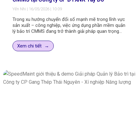
Yến Nhi
16/05/2026
10:09
Trong xu hướng chuyển đổi số mạnh mẽ trong lĩnh vực
sản xuất – công nghiệp, việc ứng dụng phần mềm quản
lý bảo trì CMMS đang trở thành giải pháp quan trọng
giúp doanh nghiệp tối ưu vận hành.
Vừa qua, đội ngũ tư vấn triển khai của SpeedMaint đã tổ
Xem chi tiết
chức thành công chương trình triển khai đào tạo và
hướng dẫn sử dụng giải pháp phần mềm quản lý bảo trì
SpeedMaint CMMS tại Công ty CP Đầu tư Xuất nhập
khẩu Tây Đô. Đây là bước đi quan trọng trong hành trình
nâng cao hiệu quả quản lý tài sản và tối ưu hoạt động
bảo trì của doanh nghiệp.