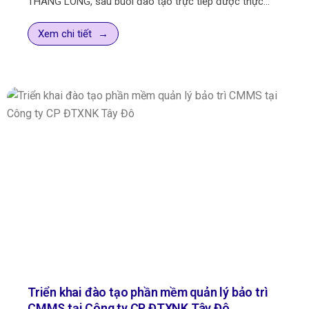
THANG LONG, sau buổi đào tạo trực tiếp được thực
hiện trước đó tại nhà máy. Đây là hoạt động quan trọng
trong quá trình triển khai phần mềm quản lý bảo trì,
Xem chi tiết
nhằm giúp đội ngũ kỹ thuật, bảo trì và vận hành của
doanh nghiệp sử dụng hệ thống thành thạo hơn trong
công việc thực tế.
Trong bối cảnh các nhà máy sản xuất ngày càng chú
trọng chuyển đổi số và tối ưu hiệu suất vận hành, việc
ứng dụng phần mềm CMMS không chỉ dừng lại ở cài đặt
hệ thống, mà còn cần quá trình đào tạo, hướng dẫn và
đồng hành liên tục. Với SpeedMaint CMMS, hoạt động
đào tạo sau triển khai là một phần quan trọng giúp
doanh nghiệp khai thác tối đa giá trị của phần mềm
trong quản lý thiết bị, lập kế hoạch bảo trì, xử lý công
việc bảo trì và kiểm soát dữ liệu vận hành.
Triển khai đào tạo phần mềm quản lý bảo trì
CMMS tại Công ty CP ĐTXNK Tây Đô