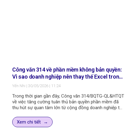
Công văn 314 về phần mềm không bản quyền:
Vì sao doanh nghiệp nên thay thế Excel trong
quản lý bảo trì?
Yến Nhi
30/05/2026
11:24
Trong thời gian gần đây, Công văn 314/BQTG-QL&HTQT
về việc tăng cường tuân thủ bản quyền phần mềm đã
thu hút sự quan tâm lớn từ cộng đồng doanh nghiệp tại
Việt Nam.
Dù nội dung công văn tập trung vào vấn đề sử dụng
Xem chi tiết
phần mềm hợp pháp, nhưng ở góc độ quản trị vận hành,
đây cũng được xem là tín hiệu cho thấy doanh nghiệp
đang bước vào giai đoạn phải nghiêm túc hơn trong