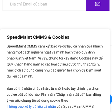
©2020,
SpeedMaint.com
. All Rights Reserved. Thiết kế bởi
♥
SpeedMaint CMMS & Cookies
LetsGrow.vn
SpeedMaint CMMS cam kết bảo vệ dữ liệu cá nhân của Khách
hàng một cách nghiêm ngặt và minh bạch theo quy định
Thông báo xử lý dữ liệu cá nhân
Bảng giá
pháp luật Việt Nam. Vì vậy, chúng tôi xây dựng Cookies này để
Liên hệ
Quý Khách hàng nắm rõ các loại dữ liệu được thu thập/xử lý,
mục đích sử dụng cũng như các quyền lựa chọn để kiểm soát
dữ liệu của mình.
Bạn có thể nhấn chấp nhận, từ chối hoặc tùy chỉnh lựa chọn
cookie bất cứ lúc nào. Khi nhấn “Chấp nhận tất cả”, bạn đồng
ý với việc chúng tôi sử dụng cookie theo
Thông báo xử lý dữ liệu cá nhân
của SpeedMaint CMMS.