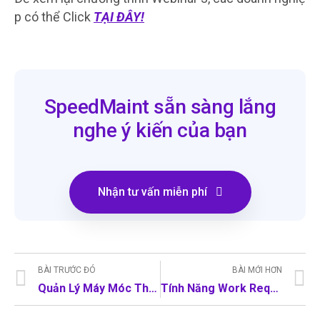
p có thể Click
TẠI ĐÂY!
SpeedMaint sẵn sàng lắng
nghe ý kiến của bạn
Nhận tư vấn miễn phí
BÀI TRƯỚC ĐÓ
BÀI MỚI HƠN
Quản Lý Máy Móc Thiết Bị Kiểu “Cũ”- Ban Quản Lý Tòa Nhà Có Nên Đổi Mới?
Tính Năng Work Request System – Hệ Thống Yêu Cầu Công Việc Trong Phần Mềm SpeedMaint CMMS