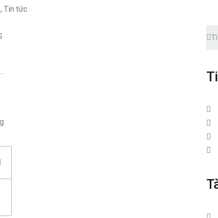
S
,
Tin tức
..
T
ng
T