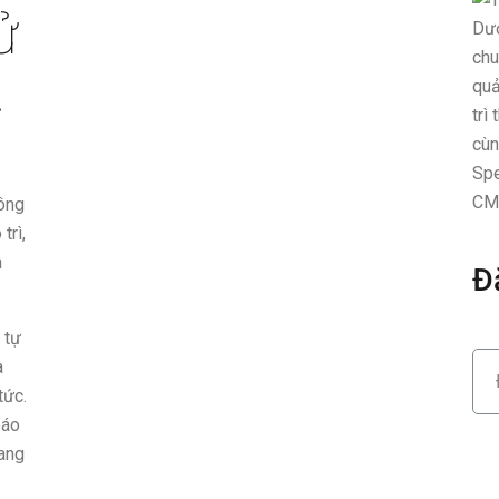
ử
.
công
trì,
à
Đ
 tự
à
tức.
báo
đang