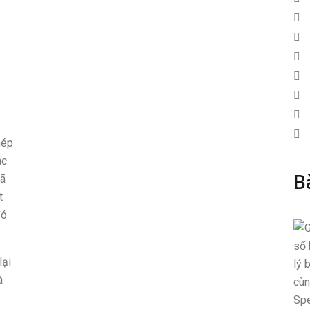
hép
ác
B
mã
t
đó
lại
à