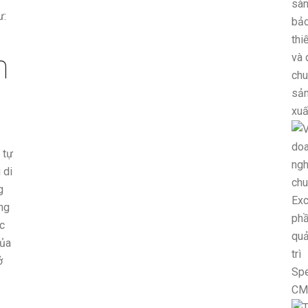
ư:
h
 tự
 di
g
ng
c
ủa
ở