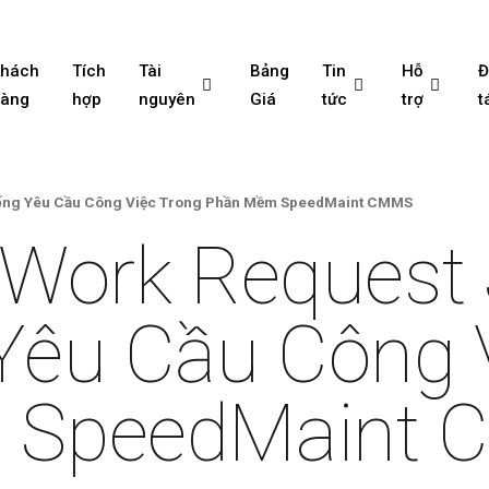
Khách
Tích
Tài
Bảng
Tin
Hỗ
Đ
hàng
hợp
nguyên
Giá
tức
trợ
t
hống Yêu Cầu Công Việc Trong Phần Mềm SpeedMaint CMMS
 Work Request
Yêu Cầu Công 
 SpeedMaint