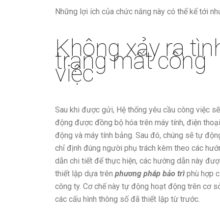
Những lợi ích của chức năng này có thể kể tới nh
Không xảy ra tìn
trạng mất công
việc
Sau khi được gửi, Hệ thống yêu cầu công việc sẽ
động được đồng bộ hóa trên máy tính, điện thoại
động và máy tính bảng. Sau đó, chúng sẽ tự độn
chỉ định đúng người phụ trách kèm theo các hướ
dẫn chi tiết để thực hiện, các hướng dẫn này đượ
thiết lập dựa trên
phương pháp bảo trì
phù hợp c
công ty. Cơ chế này tự động hoạt động trên cơ s
các cấu hình thông số đã thiết lập từ trước.