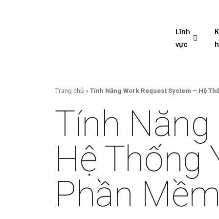
Lĩnh
vực
Trang chủ
»
Tính Năng Work Request System – Hệ T
Tính Năng
Hệ Thống 
Phần Mềm