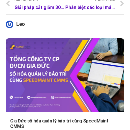
BÀI TRƯỚC ĐÓ
BÀI MỚI HƠN
Giải pháp cắt giảm 30% chi phí sản xuất mọi doanh nghiệp cần biết
Phân biệt các loại máy móc sử dụng trong dây chuyền sản xuất
Leo
Gia Đức số hóa quản lý bảo trì cùng SpeedMaint
CMMS