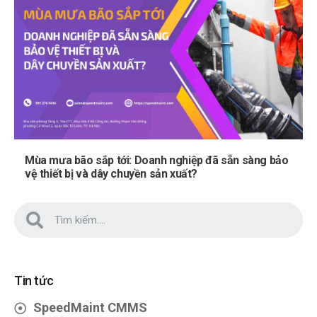
Mùa mưa bão sắp tới: Doanh nghiệp đã sẵn sàng bảo
vệ thiết bị và dây chuyền sản xuất?
Tin tức
SpeedMaint CMMS