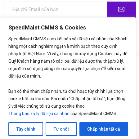
SpeedMaint CMMS & Cookies
SpeedMaint CMMS cam kết bảo vệ dữ liệu cá nhân của Khách
©2020,
SpeedMaint.com
. All Rights Reserved. Thiết kế bởi
♥
hàng một cách nghiêm ngặt và minh bạch theo quy định
LetsGrow.vn
pháp luật Việt Nam. Vì vậy, chúng tôi xây dựng Cookies này để
Quý Khách hàng nắm rõ các loại dữ liệu được thu thập/xử lý,
Thông báo xử lý dữ liệu cá nhân
Bảng giá
mục đích sử dụng cũng như các quyền lựa chọn để kiểm soát
Liên hệ
dữ liệu của mình.
Bạn có thể nhấn chấp nhận, từ chối hoặc tùy chỉnh lựa chọn
cookie bất cứ lúc nào. Khi nhấn “Chấp nhận tất cả”, bạn đồng
ý với việc chúng tôi sử dụng cookie theo
Thông báo xử lý dữ liệu cá nhân
của SpeedMaint CMMS.
Tùy chỉnh
Từ chôi
Chấp nhận tất cả