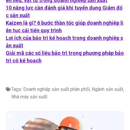
ên liệu, vật tư trong doanh nghiệp sản xuất
10 năng lực cần đánh giá khi tuyển dụng Giám đố
c sản xuất
Kaizen là gì? 6 bước thần tốc giúp doanh nghiệp li
ên tục cải tiến quy trình
Lợi ích của bảo trì kế hoạch trong doanh nghiệp s
ản xuất
Giải mã các số liệu bảo trì trong phương pháp bảo
trì có kế hoạch
Tags:
Doanh nghiệp sản xuất phân phối
,
Ngành sản xuất
,
Nhà máy sản xuất