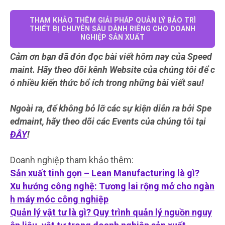
THAM KHẢO THÊM GIẢI PHÁP QUẢN LÝ BẢO TRÌ
THIẾT BỊ CHUYÊN SÂU DÀNH RIÊNG CHO DOANH
NGHIỆP SẢN XUẤT
Cảm ơn bạn đã đón đọc bài viết hôm nay của Speed
maint. Hãy theo dõi kênh Website của chúng tôi để c
ó nhiều kiến thức bổ ích trong những bài viết sau!
Ngoài ra, để không bỏ lỡ các sự kiện diễn ra bởi Spe
edmaint, hãy theo dõi các Events của chúng tôi tại
ĐÂY
!
Doanh nghiệp tham khảo thêm:
Sản xuất tinh gọn – Lean Manufacturing là gì?
Xu hướng công nghệ: Tương lai rộng mở cho ngàn
h máy móc công nghiệp
Quản lý vật tư là gì? Quy trình quản lý nguồn nguy