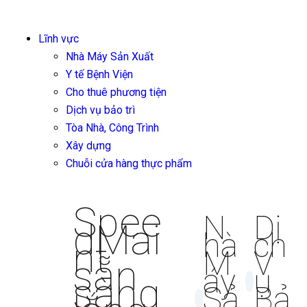
Lĩnh vực
Nhà Máy Sản Xuất
Y tế Bệnh Viện
Cho thuê phương tiện
Dịch vụ bảo trì
Tòa Nhà, Công Trình
Xây dựng
Chuỗi cửa hàng thực phẩm
Spee
N
Dị
dMai
hà
ch
nt
M
V
sẵn
áy
ụ
sàng
Sả
Bả