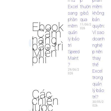
n từ
p
phần
Excel
thườn
mềm
sang
g bỏ
không
phần
qua
bản
Ebook
11/06/2
mềm
quyền:
, Cẩm
026
quản
Vì sao
nang
lý bảo
doanh
bảo trì
trì
nghiệ
Miễn
Speed
p nên
phí
Maint
thay
?
thế
29/06/2
Excel
026
trong
quản
Các
lý bảo
chiến
trì?
lược
30/05/2
026