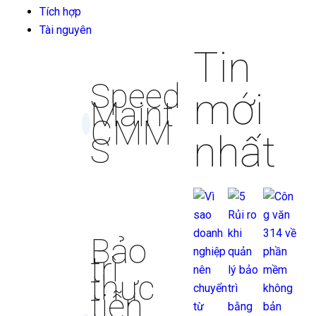
Tích hợp
Tài nguyên
Tin
Speed
mới
Maint
CMM
nhất
S
Bảo
trì
thực
tiễn