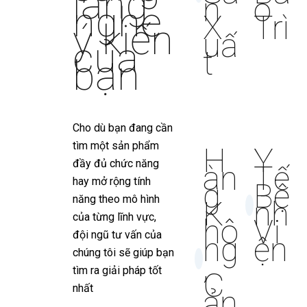
lắng
n
o
nghe
X
Trì
ý kiến
uấ
của
t
bạn
Cho dù bạn đang cần
tìm một sản phẩm
H
Y
đầy đủ chức năng
àn
Tế
hay mở rộng tính
g
Bệ
năng theo mô hình
K
nh
của từng lĩnh vực,
hô
Vi
đội ngũ tư vấn của
ng
ện
chúng tôi sẽ giúp bạn
,
tìm ra giải pháp tốt
C
nhất
ản