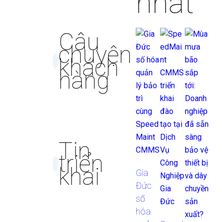
nhất
Câu
chuyện
khách
hàng
Tin
triển
khai
Gia
Đức
số
hóa