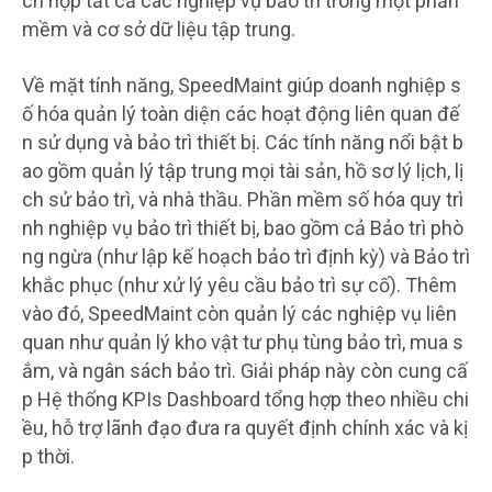
ch hợp tất cả các nghiệp vụ bảo trì trong một phần
mềm và cơ sở dữ liệu tập trung.
Về mặt tính năng, SpeedMaint giúp doanh nghiệp s
ố hóa quản lý toàn diện các hoạt động liên quan đế
n sử dụng và bảo trì thiết bị. Các tính năng nổi bật b
ao gồm quản lý tập trung mọi tài sản, hồ sơ lý lịch, lị
ch sử bảo trì, và nhà thầu. Phần mềm số hóa quy trì
nh nghiệp vụ bảo trì thiết bị, bao gồm cả Bảo trì phò
ng ngừa (như lập kế hoạch bảo trì định kỳ) và Bảo trì
khắc phục (như xử lý yêu cầu bảo trì sự cố). Thêm
vào đó, SpeedMaint còn quản lý các nghiệp vụ liên
quan như quản lý kho vật tư phụ tùng bảo trì, mua s
ắm, và ngân sách bảo trì. Giải pháp này còn cung cấ
p Hệ thống KPIs Dashboard tổng hợp theo nhiều chi
ều, hỗ trợ lãnh đạo đưa ra quyết định chính xác và kị
p thời.