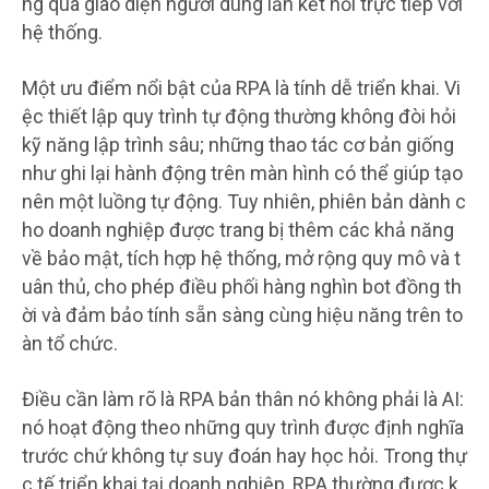
ng qua giao diện người dùng lẫn kết nối trực tiếp với
hệ thống.
Một ưu điểm nổi bật của RPA là tính dễ triển khai. Vi
ệc thiết lập quy trình tự động thường không đòi hỏi
kỹ năng lập trình sâu; những thao tác cơ bản giống
như ghi lại hành động trên màn hình có thể giúp tạo
nên một luồng tự động. Tuy nhiên, phiên bản dành c
ho doanh nghiệp được trang bị thêm các khả năng
về bảo mật, tích hợp hệ thống, mở rộng quy mô và t
uân thủ, cho phép điều phối hàng nghìn bot đồng th
ời và đảm bảo tính sẵn sàng cùng hiệu năng trên to
àn tổ chức.
Điều cần làm rõ là RPA bản thân nó không phải là AI:
nó hoạt động theo những quy trình được định nghĩa
trước chứ không tự suy đoán hay học hỏi. Trong thự
c tế triển khai tại doanh nghiệp, RPA thường được k