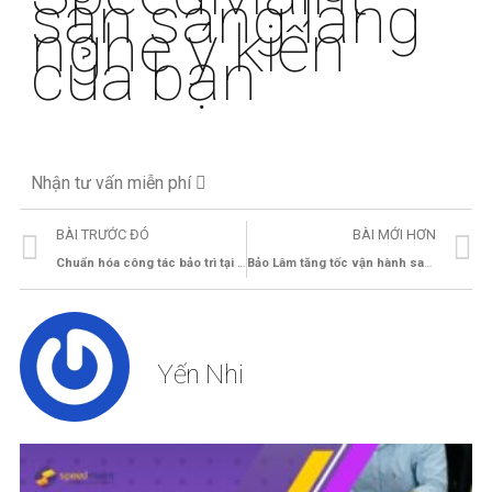
sẵn sàng lắng
nghe ý kiến
của bạn
Nhận tư vấn miễn phí
BÀI TRƯỚC ĐÓ
BÀI MỚI HƠN
Chuẩn hóa công tác bảo trì tại Cảng Nam Đình Vũ bằng phần mềm quản lý bảo trì
Bảo Lâm tăng tốc vận hành sau đào tạo SpeedMaint CMMS đợt 2
Yến Nhi