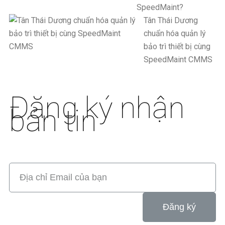
SpeedMaint?
Tân Thái Dương
chuẩn hóa quản lý
bảo trì thiết bị cùng
SpeedMaint CMMS
Đăng ký nhận
bản tin
Đăng ký