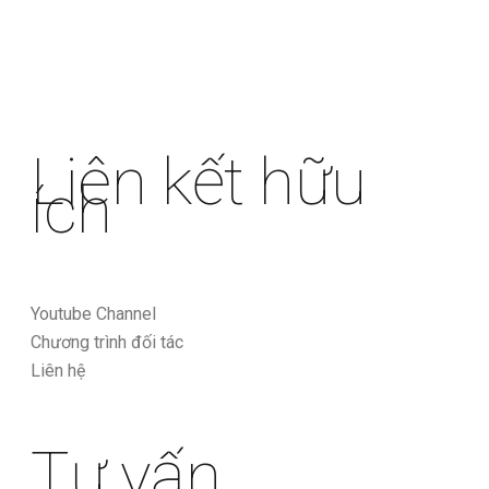
Liên kết hữu
ích
Youtube Channel
Chương trình đối tác
Liên hệ
Tư vấn