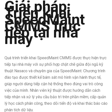
Giải pháp:
Triển khai
SpeedMaint
CMMS trực
tiếp tại nhà
máy
Quá trình triển khai SpeedMaint CMMS được thực hiện trực
tiếp tại nhà máy với sự phối hợp chặt chẽ giữa đội ngũ kỹ
thuật Nasaco và chuyên gia của SpeedMaint. Chương trình
đào tạo được thiết kế bám sát mô hình vận hành thực tế,
giúp người dùng tiếp cận hệ thống theo đúng vai trò công
việc của mình. Nhân viên kỹ thuật được hướng dẫn cách
tiếp nhận và xử lý yêu cầu bảo trì trên phần mềm; cấp quản
lý học cách phân công, theo dõi tiến độ và khai thác báo cáo
phân tích dữ liệu.