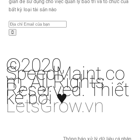
giản để sử dụng cho việc quản lý bảo trì và tổ chức của
bất kỳ loại tài sản nào
©2020,
SpeedMaint.co
m
. All Rights
Reserved. Thiết
kế bởi
♥
LetsGrow.vn
Thông báo xử lý dữ liệu cá nhân