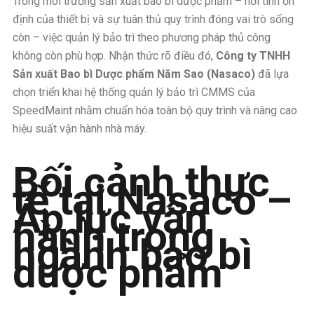
Trong môi trường sản xuất bao bì dược phẩm – nơi tính ổn
định của thiết bị và sự tuân thủ quy trình đóng vai trò sống
còn – việc quản lý bảo trì theo phương pháp thủ công
không còn phù hợp. Nhận thức rõ điều đó,
Công ty TNHH
Sản xuất Bao bì Dược phẩm Năm Sao (Nasaco)
đã lựa
chọn triển khai hệ thống quản lý bảo trì CMMS của
SpeedMaint nhằm chuẩn hóa toàn bộ quy trình và nâng cao
hiệu suất vận hành nhà máy.
Bối cảnh thực
tế tại Nasaco –
Áp lực vận
hành trong
ngành bao bì
dược phẩm