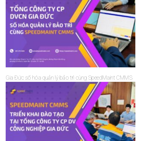
Gia Đức số hóa quản lý bảo trì cùng SpeedMaint CMMS