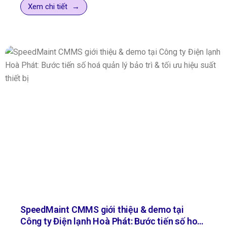
thực. Vừa qua, chương trình triển khai đào tạo sử dụng
Xem chi tiết
phần mềm SpeedMaint CMMS đã được tổ chức trực
tiếp tại Công ty TNHH Sản Xuất Công Nghiệp Tân Thái
Dương, đánh dấu bước tiến mới trong hành trình chuyển
đổi số của doanh nghiệp.
SpeedMaint CMMS giới thiệu & demo tại
Công ty Điện lạnh Hoà Phát: Bước tiến số hoá