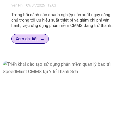
quản lý bảo trì & tối ưu hiệu suất thiết bị
Yến Nhi
09/04/2026
12:03
Trong bối cảnh các doanh nghiệp sản xuất ngày càng
chú trọng tối ưu hiệu suất thiết bị và giảm chi phí vận
hành, việc ứng dụng phần mềm CMMS đang trở thành
xu hướng tất yếu.
Vừa qua, đội ngũ tư vấn – triển khai của SpeedMaint đã
Xem chi tiết
có buổi giới thiệu và demo giải pháp Quản lý bảo trì
SpeedMaint CMMS tại Công ty Điện lạnh Hoà Phát –
đơn vị sản xuất chủ lực các dòng tủ lạnh, tủ đông với
quy mô lớn và hệ thống thiết bị đa dạng.