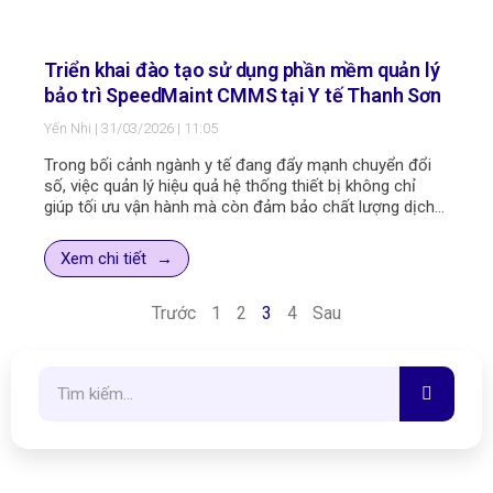
Triển khai đào tạo sử dụng phần mềm quản lý
bảo trì SpeedMaint CMMS tại Y tế Thanh Sơn
Yến Nhi
31/03/2026
11:05
Trong bối cảnh ngành y tế đang đẩy mạnh chuyển đổi
số, việc quản lý hiệu quả hệ thống thiết bị không chỉ
giúp tối ưu vận hành mà còn đảm bảo chất lượng dịch
vụ khám chữa bệnh. Nhằm nâng cao năng lực quản lý
bảo trì, Công ty Y tế Thanh Sơn đã phối hợp cùng đội
Xem chi tiết
ngũ tư vấn triển khai của SpeedMaint tổ chức buổi đào
tạo hướng dẫn sử dụng phần mềm SpeedMaint CMMS
tại trụ sở làm việc của Công ty Y tế Thanh Sơn – Phú
Trước
1
2
3
4
Sau
Thọ, góp phần xây dựng nền tảng vận hành hiện đại và
bền vững cho đơn vị.