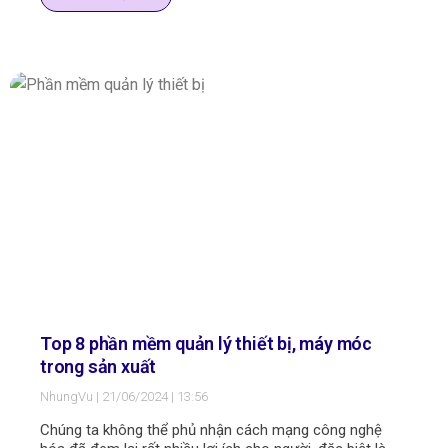
trở nên cần thiết hơn bao giờ hết. Trong bài viết này
SpeedMaint sẽ giới thiệu với bạn một phần mềm quản lý
tài sản công ty được nhiều người quan tâm và sử dụng
hãy cùng tìm hiểu với chúng tôi nhé.
Top 8 phần mềm quản lý thiết bị, máy móc
trong sản xuất
NhungVu
21/06/2024
13:56
Chúng ta không thể phủ nhận cách mạng công nghệ