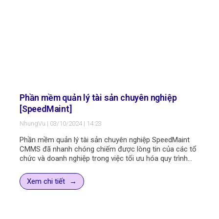
Phần mềm quản lý tài sản chuyên nghiệp
[SpeedMaint]
NhungVu
03/10/2024
14:23
Phần mềm quản lý tài sản chuyên nghiệp SpeedMaint
CMMS đã nhanh chóng chiếm được lòng tin của các tổ
chức và doanh nghiệp trong việc tối ưu hóa quy trình
vận hành và bảo trì tài sản. Bài viết này sẽ đi sâu vào
những ưu điểm và tính năng vượt trội của phần mềm,
Xem chi tiết
cùng với các phân tích chuyên sâu giúp độc giả hiểu rõ
hơn về giải pháp này.