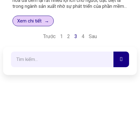
hóa đã đem lại rất nhiều lợi ích cho người, đặc biệt là
trong ngành sản xuất nhờ sự phát triển của phần mềm
quản lý thiết bị, đã giúp các doanh nghiệp giảm chi phí
không cần thiết và sự chậm trễ của dự án đồng thời
Xem chi tiết
tăng năng suất, hiệu quả và lợi nhuận.
Trước
1
2
3
4
Sau