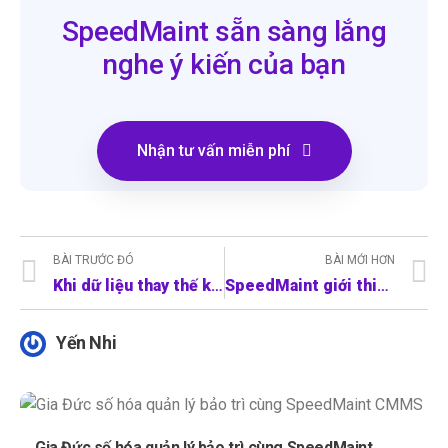
SpeedMaint sẵn sàng lắng
nghe ý kiến của bạn
Nhận tư vấn miễn phí
BÀI TRƯỚC ĐÓ
BÀI MỚI HƠN
Khi dữ liệu thay thế kinh nghiệm – Câu chuyện bảo trì thông minh tại Vinafood1
SpeedMaint giới thiệu & demo CMMS tại Z76: Nâng cao hiệu quả trong quản lý bảo trì
Yến Nhi
Gia Đức số hóa quản lý bảo trì cùng SpeedMaint