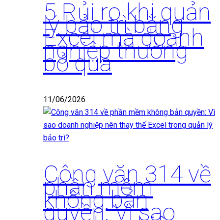
5 Rủi ro khi quản
lý bảo trì bằng
Excel mà doanh
nghiệp thường
bỏ qua
11/06/2026
Công văn 314 về
phần mềm
không bản
quyền: Vì sao