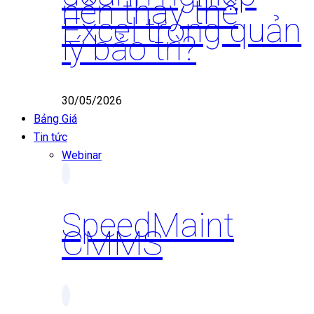
nên thay thế
Excel trong quản
lý bảo trì?
30/05/2026
Bảng Giá
Tin tức
Webinar
SpeedMaint
CMMS