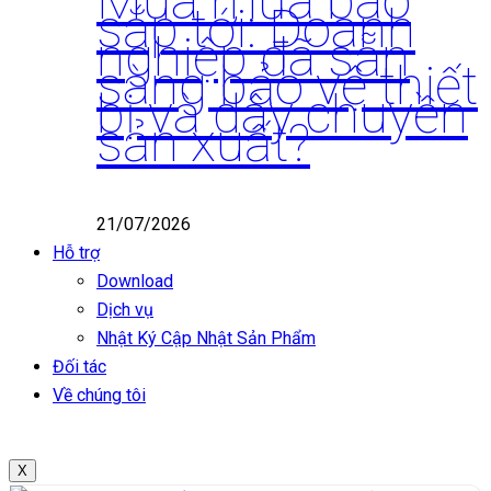
Mùa mưa bão
sắp tới: Doanh
nghiệp đã sẵn
sàng bảo vệ thiết
bị và dây chuyền
sản xuất?
21/07/2026
Hỗ trợ
Download
Dịch vụ
Nhật Ký Cập Nhật Sản Phẩm
Đối tác
Về chúng tôi
X