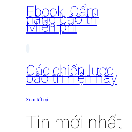
Ebook, Cẩm
nang bảo trì
Miễn phí
Các chiến lược
bảo trì hiện nay
Xem tất cả
Tin mới nhất