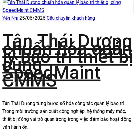
Yến Nhi
25/06/2026
Câu chuyện khách hàng
Tân Thái Dương
chuẩn hóa quản
lý bảo trì thiết bị
cùng
SpeedMaint
CMMS
Tân Thái Dương từng bước số hóa công tác quản lý bảo trì.
Trong môi trường sản xuất công nghiệp, hệ thống máy móc,
thiết bị đóng vai trò quan trọng trong việc đảm bảo hoạt động
vận hành ổn…