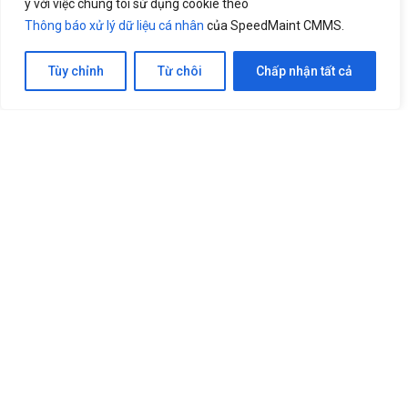
ý với việc chúng tôi sử dụng cookie theo
Thông báo xử lý dữ liệu cá nhân
Bảng giá
Thông báo xử lý dữ liệu cá nhân
của SpeedMaint CMMS.
Liên hệ
Tùy chỉnh
Từ chôi
Chấp nhận tất cả