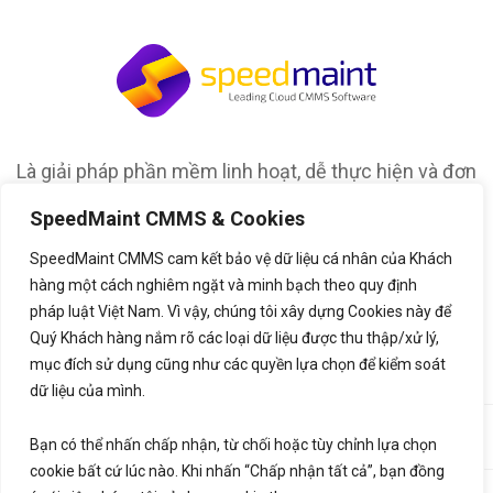
Là giải pháp phần mềm linh hoạt, dễ thực hiện và đơn
giản để sử dụng cho việc quản lý bảo trì và tổ chức
SpeedMaint CMMS & Cookies
của bất kỳ loại tài sản nào
SpeedMaint CMMS cam kết bảo vệ dữ liệu cá nhân của Khách
hàng một cách nghiêm ngặt và minh bạch theo quy định
pháp luật Việt Nam. Vì vậy, chúng tôi xây dựng Cookies này để
Quý Khách hàng nắm rõ các loại dữ liệu được thu thập/xử lý,
mục đích sử dụng cũng như các quyền lựa chọn để kiểm soát
dữ liệu của mình.
©2020,
SpeedMaint.com
. All Rights Reserved. Thiết kế bởi
♥
Bạn có thể nhấn chấp nhận, từ chối hoặc tùy chỉnh lựa chọn
LetsGrow.vn
cookie bất cứ lúc nào. Khi nhấn “Chấp nhận tất cả”, bạn đồng