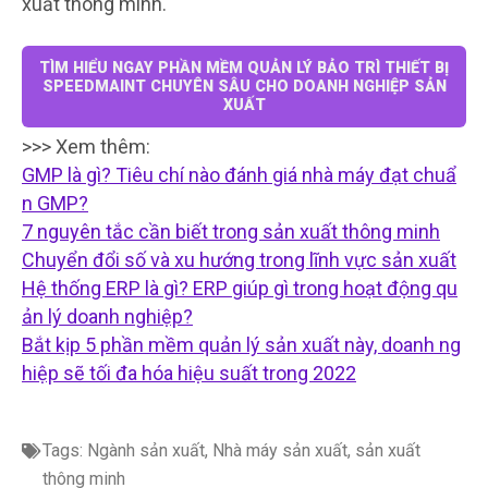
xuất thông minh.
TÌM HIỂU NGAY PHẦN MỀM QUẢN LÝ BẢO TRÌ THIẾT BỊ
SPEEDMAINT CHUYÊN SÂU CHO DOANH NGHIỆP SẢN
XUẤT
>>> Xem thêm:
GMP là gì? Tiêu chí nào đánh giá nhà máy đạt chuẩ
n GMP?
7 nguyên tắc cần biết trong sản xuất thông minh
Chuyển đổi số và xu hướng trong lĩnh vực sản xuất
Hệ thống ERP là gì? ERP giúp gì trong hoạt động qu
ản lý doanh nghiệp?
Bắt kịp 5 phần mềm quản lý sản xuất này, doanh ng
hiệp sẽ tối đa hóa hiệu suất trong 2022
Tags:
Ngành sản xuất
,
Nhà máy sản xuất
,
sản xuất
thông minh