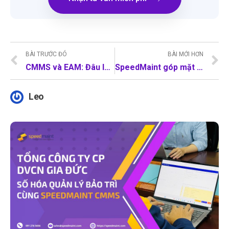
BÀI TRƯỚC ĐÓ
BÀI MỚI HƠN
CMMS và EAM: Đâu là sự khác biệt bạn cần biết?
SpeedMaint góp mặt trong sự kiện hàng đầu MedTech 4.0: Kết nối Công nghệ chuyển đổi số Y tế và Bệnh viện
Leo