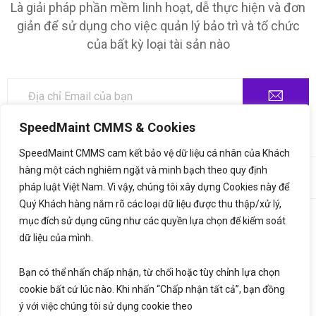
Là giải pháp phần mềm linh hoạt, dễ thực hiện và đơn
giản để sử dụng cho việc quản lý bảo trì và tổ chức
của bất kỳ loại tài sản nào
SpeedMaint CMMS & Cookies
SpeedMaint CMMS cam kết bảo vệ dữ liệu cá nhân của Khách
hàng một cách nghiêm ngặt và minh bạch theo quy định
©2020,
SpeedMaint.com
. All Rights Reserved. Thiết kế bởi
♥
LetsGrow.vn
pháp luật Việt Nam. Vì vậy, chúng tôi xây dựng Cookies này để
Quý Khách hàng nắm rõ các loại dữ liệu được thu thập/xử lý,
mục đích sử dụng cũng như các quyền lựa chọn để kiểm soát
Thông báo xử lý dữ liệu cá nhân
Bảng giá
dữ liệu của mình.
Liên hệ
Bạn có thể nhấn chấp nhận, từ chối hoặc tùy chỉnh lựa chọn
cookie bất cứ lúc nào. Khi nhấn “Chấp nhận tất cả”, bạn đồng
ý với việc chúng tôi sử dụng cookie theo