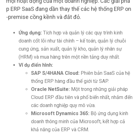
mọi hoạt động của một doanh nghiệp. Các giải phá
p ERP SaaS đang dần thay thế các hệ thống ERP on
-premise cồng kềnh và đắt đỏ.
Ứng dụng:
Tích hợp và quản lý các quy trình kinh
doanh cốt lõi như tài chính – kế toán, quản lý chuỗi
cung ứng, sản xuất, quản lý kho, quản lý nhân sự
(HRM) và mua hàng trên một nền tảng duy nhất.
Ví dụ điển hình:
SAP S/4HANA Cloud:
Phiên bản SaaS của hệ
thống ERP hàng đầu thế giới từ SAP.
Oracle NetSuite:
Một trong những giải pháp
Cloud ERP đầu tiên và phổ biến nhất, nhắm đến
các doanh nghiệp quy mô vừa.
Microsoft Dynamics 365:
Bộ ứng dụng kinh
doanh thông minh của Microsoft, kết hợp cả
khả năng của ERP và CRM.