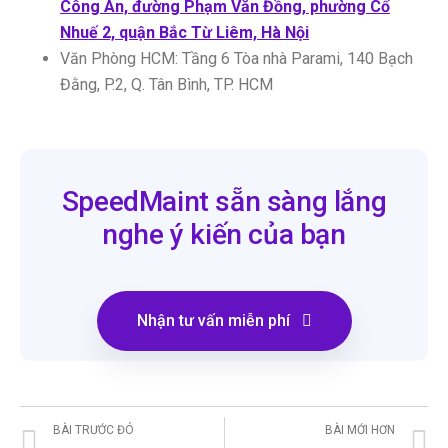
Công An, đường Phạm Văn Đồng, phường Cổ
Nhuế 2, quận Bắc Từ Liêm, Hà Nội
Văn Phòng HCM: Tầng 6 Tòa nhà Parami, 140 Bạch
Đằng, P.2, Q. Tân Bình, TP. HCM
SpeedMaint sẵn sàng lắng
nghe ý kiến của bạn
Nhận tư vấn miễn phí
BÀI TRƯỚC ĐÓ
BÀI MỚI HƠN