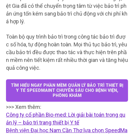
ệt Gia đã có thể chuyển trọng tâm từ việc bảo trì ph
ản ứng tốn kém sang bảo trì chủ động với chi phí kh
á hợp lý.
Toàn bộ quy trình bảo trì trong công tác bảo trì đượ
c số hóa, tự động hoàn toàn. Mọi thủ tục bảo trì, yêu
cầu bảo trì đều được thao tác và thực hiện trên phầ
n mềm nên tiết kiệm rất nhiều thời gian và tăng hiệu
quả công việc.
TÌM HIỂU NGAY PHẦN MỀM QUẢN LÝ BẢO TRÌ THIẾT BỊ
Y TẾ SPEEDMAINT CHUYÊN SÂU CHO BỆNH VIỆN,
PHÒNG KHÁM
>>> Xem thêm:
Công ty cổ phần Bio-med: Lời giải bài toán trong qu
ản lý – bảo trì trang thiết bị Y tế
Bệnh viện Đại học Nam Cần Thơ lựa chọn SpeedMa