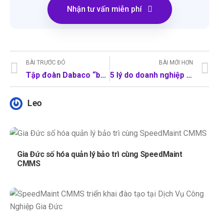
Nhận tư vấn miễn phí
BÀI TRƯỚC ĐÓ
BÀI MỚI HƠN
Tập đoàn Dabaco “bắt tay” số hóa quản lý bảo trì thiết bị 3 nhà máy chế biến thức ăn chăn nuôi với SpeedMaint
5 lý do doanh nghiệp cần một phần mềm quản lý bảo trì thiết bị (CMMS)
Leo
Gia Đức số hóa quản lý bảo trì cùng SpeedMaint
CMMS