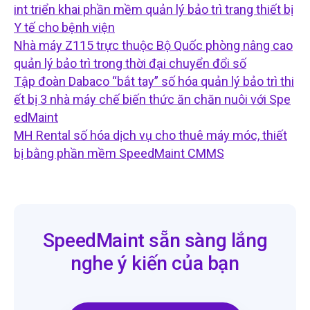
int triển khai phần mềm quản lý bảo trì trang thiết bị
Y tế cho bệnh viện
Nhà máy Z115 trực thuộc Bộ Quốc phòng nâng cao
quản lý bảo trì trong thời đại chuyển đổi số
Tập đoàn Dabaco “bắt tay” số hóa quản lý bảo trì thi
ết bị 3 nhà máy chế biến thức ăn chăn nuôi với Spe
edMaint
MH Rental số hóa dịch vụ cho thuê máy móc, thiết
bị bằng phần mềm SpeedMaint CMMS
SpeedMaint sẵn sàng lắng
nghe ý kiến của bạn