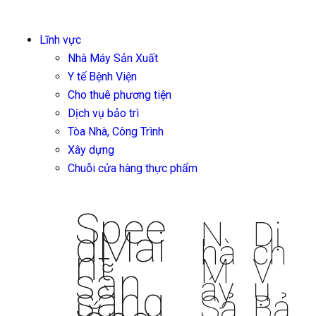
Lĩnh vực
Nhà Máy Sản Xuất
Y tế Bệnh Viện
Cho thuê phương tiện
Dịch vụ bảo trì
Tòa Nhà, Công Trình
Xây dựng
Chuỗi cửa hàng thực phẩm
Spee
N
Dị
dMai
hà
ch
nt
M
V
sẵn
áy
ụ
sàng
Sả
Bả