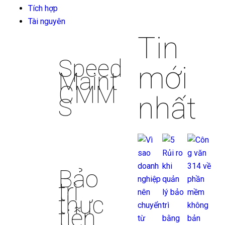
Tích hợp
Tài nguyên
Tin
Speed
mới
Maint
CMM
nhất
S
Bảo
trì
thực
tiễn