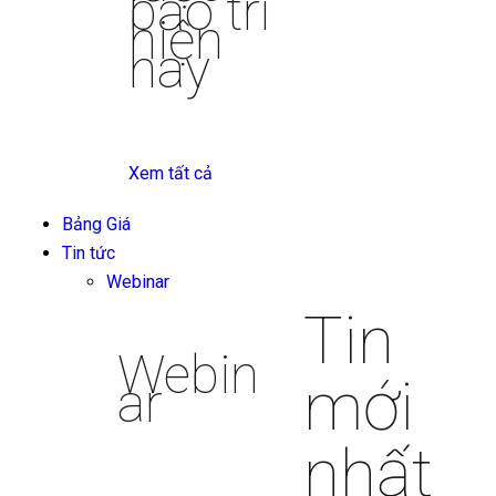
bảo trì
hiện
nay
Xem tất cả
Bảng Giá
Tin tức
Webinar
Tin
Webin
mới
ar
nhất