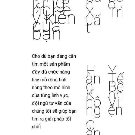
lắng
n
o
nghe
X
Trì
ý kiến
uấ
của
t
bạn
Cho dù bạn đang cần
tìm một sản phẩm
H
Y
đầy đủ chức năng
àn
Tế
hay mở rộng tính
g
Bệ
năng theo mô hình
K
nh
của từng lĩnh vực,
hô
Vi
đội ngũ tư vấn của
ng
ện
chúng tôi sẽ giúp bạn
,
tìm ra giải pháp tốt
C
nhất
ản