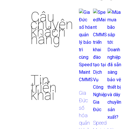
Câu
chuyện
khách
hàng
Tin
triển
khai
Gia
Đức
số
hóa
quản
Speed