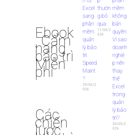
n từ
p
phần
Excel
thườn
mềm
sang
g bỏ
không
phần
qua
bản
Ebook
11/06/2
mềm
quyền:
, Cẩm
026
quản
Vì sao
nang
lý bảo
doanh
bảo trì
trì
nghiệ
Miễn
Speed
p nên
phí
Maint
thay
?
thế
29/06/2
Excel
026
trong
quản
Các
lý bảo
chiến
trì?
lược
30/05/2
026