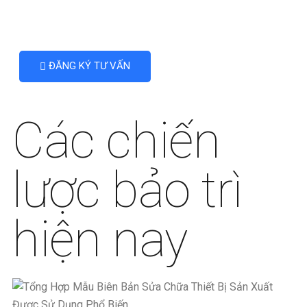
ĐĂNG KÝ TƯ VẤN
Các chiến
lược bảo trì
hiện nay