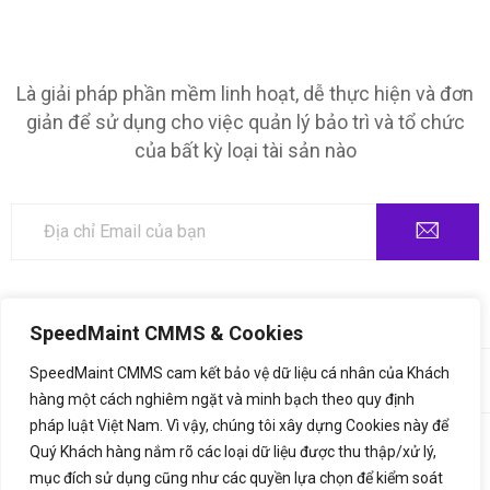
Là giải pháp phần mềm linh hoạt, dễ thực hiện và đơn
giản để sử dụng cho việc quản lý bảo trì và tổ chức
của bất kỳ loại tài sản nào
SpeedMaint CMMS & Cookies
©2020,
SpeedMaint.com
. All Rights Reserved. Thiết kế bởi
♥
SpeedMaint CMMS cam kết bảo vệ dữ liệu cá nhân của Khách
LetsGrow.vn
hàng một cách nghiêm ngặt và minh bạch theo quy định
pháp luật Việt Nam. Vì vậy, chúng tôi xây dựng Cookies này để
Thông báo xử lý dữ liệu cá nhân
Bảng giá
Quý Khách hàng nắm rõ các loại dữ liệu được thu thập/xử lý,
mục đích sử dụng cũng như các quyền lựa chọn để kiểm soát
Liên hệ